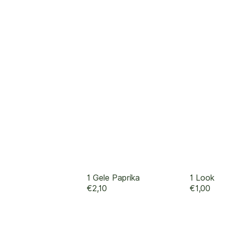
NOG MEER TREK?
1 Gele Paprika
1 Look
€2,10
€1,00