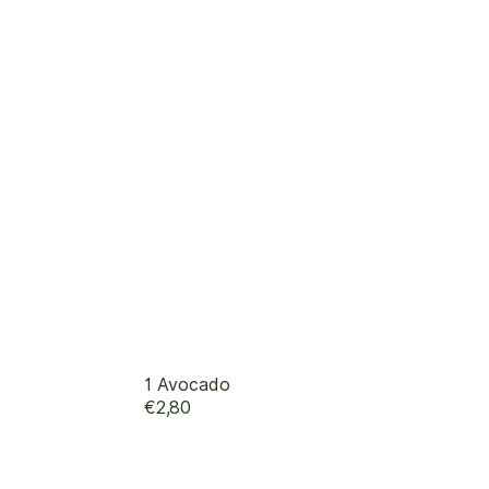
1 Avocado
€2,80