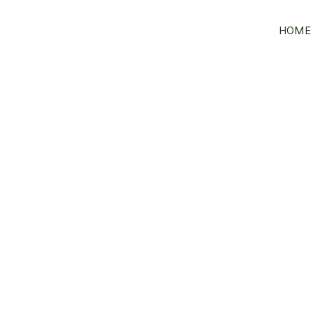
HOME
Winkel
/ Platte
VORIGE
Peterselie