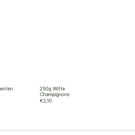
oenten
250g Witte
Champignons
€2,10