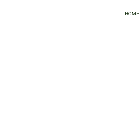
HOME
Winkel
/ Pakso
VORIGE