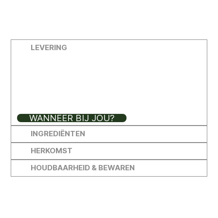
LEVERING
Je bestelling wordt aan huis geleverd op bepaalde leveringsdagen.
WANNEER BIJ JOU?
INGREDIËNTEN
HERKOMST
HOUDBAARHEID & BEWAREN
NOG MEER TREK?