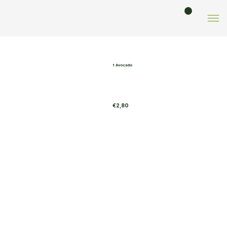
Winkel
/ 1 Avocado
VORIGE
1 Avocado
€2,80
TOEVOEGEN