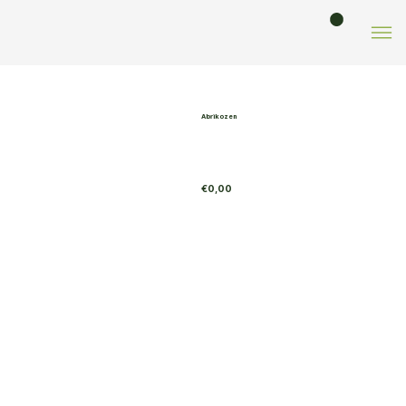
Winkel
/ Abrikozen
VORIGE
Abrikozen
€0,00
TOEVOEGEN