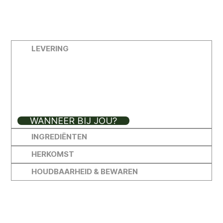
LEVERING
Je bestelling wordt aan huis geleverd op bepaalde leveringsdagen.
WANNEER BIJ JOU?
INGREDIËNTEN
HERKOMST
HOUDBAARHEID & BEWAREN
NOG MEER TREK?